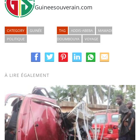
Guineesouverain.com
CATEGORY
GUINÉE
TAG
ADDIS-ABEBA
MAMADI
POLITIQUE
DOUMBOUYA
VOYAGE
À LIRE ÉGALEMENT