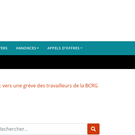
VERS
ANNONCES
APPELS D’OFFRES
e grève des travailleurs de la BCRG
Dubréka : un camio