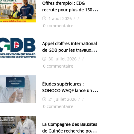
Offres d’emploi : EDG
recrute pour plus de 150
postes
1 août 2026
/
/
0 commentaire
Appel d’offres international
de GDB pour les travaux
d’aménagement de la zone
30 juillet 2026
/
/
industrielle de FANDJE
0 commentaire
(PAZIF)
Études supérieures :
SONOCO WAQF lance un
programme de bourses
21 juillet 2026
/
/
pour la Malaisie
0 commentaire
La Compagnie des Bauxites
de Guinée recherche pour