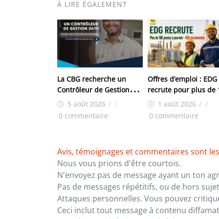
À LIRE ÉGALEMENT
La CBG recherche un
Offres d’emploi : EDG
Contrôleur de Gestion
recrute pour plus de
(H/F) pour son site de
postes
5 août 2026
/
/
1 août 2026
/
/
Kamsar
0 commentaire
0 commentaire
Avis, témoignages et commentaires sont les
Nous vous prions d'être courtois.
N'envoyez pas de message ayant un ton agre
Pas de messages répétitifs, ou de hors sujet
Attaques personnelles. Vous pouvez critiqu
Ceci inclut tout message à contenu diffamatoi