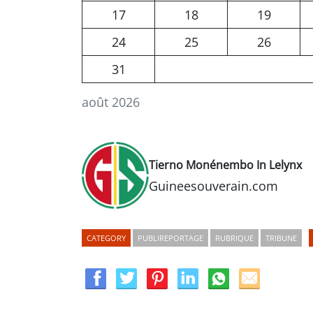
17
18
19
24
25
26
31
août 2026
Tierno Monénembo
In Lelynx
Guineesouverain.com
CATEGORY
PUBLIREPORTAGE
RUBRIQUE
TRIBUNE