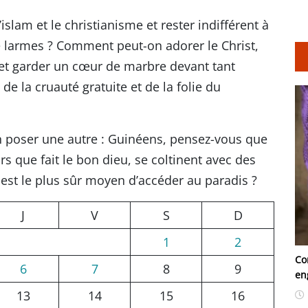
lam et le christianisme et rester indifférent à
de larmes ? Comment peut-on adorer le Christ,
et garder un cœur de marbre devant tant
de la cruauté gratuite et de la folie du
 poser une autre : Guinéens, pensez-vous que
urs que fait le bon dieu, se coltinent avec des
est le plus sûr moyen d’accéder au paradis ?
J
V
S
D
1
2
Co
6
7
8
9
en
13
14
15
16