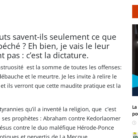
ts savent-ils seulement ce que
éché ? Eh bien, je vais le leur
t pas : c’est la dictature.
nstruosité est la somme de toutes les offenses:
 débauche et le meurtre. Je les invite à relire le
 et ils verront que cette maudite pratique est la
La
yrannies qu’il a inventé la religion, que c’est
po
yé ses prophètes : Abraham contre Kedorlaomer
, Jésus contre le duo maléfique Hérode-Ponce
otiques et pervertis de La Mecque.