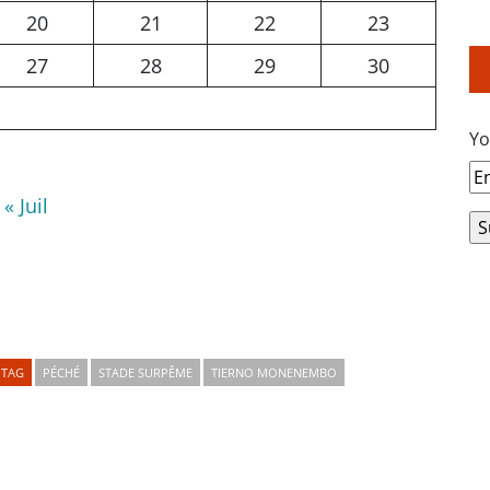
20
21
22
23
27
28
29
30
Yo
« Juil
TAG
PÉCHÉ
STADE SURPÊME
TIERNO MONENEMBO