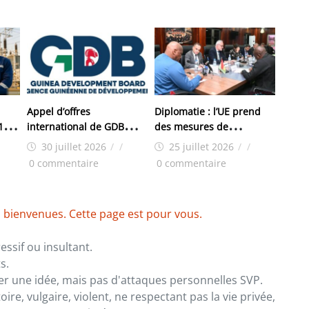
Appel d’offres
Diplomatie : l’UE prend
 150
international de GDB
des mesures de
pour les travaux
restrictions contre la
30 juillet 2026
/
/
25 juillet 2026
/
/
d’aménagement de la
Guinée : Conakry riposte
0 commentaire
0 commentaire
zone industrielle de
FANDJE (PAZIF)
 bienvenues. Cette page est pour vous.
ssif ou insultant.
s.
er une idée, mais pas d'attaques personnelles SVP.
re, vulgaire, violent, ne respectant pas la vie privée,