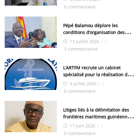
chimistes (H/F)
0 commentaire
Pépé Balamou déplore les
conditions d’organisation des
examens nationaux : « Si ce sont
13 juillet 2026
/
/
les élections, on trouve tous les
3 commentaires
moyens logistiques »
L’ARTFM recrute un cabinet
spécialisé pour la réalisation des
études techniques
9 juillet 2026
/
/
0 commentaire
Litiges liés à la délimitation des
frontières maritimes guinéennes:
Idrissa Chérif écrit au ministre
17 juin 2026
/
/
des Hydrocarbures
0 commentaire