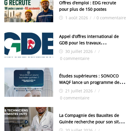
Offres d’emploi : EDG recrute
pour plus de 150 postes
1 août 2026
/
/
0 commentaire
Appel d’offres international de
GDB pour les travaux
d’aménagement de la zone
30 juillet 2026
/
/
industrielle de FANDJE (PAZIF)
0 commentaire
Études supérieures : SONOCO
WAQF lance un programme de
bourses pour la Malaisie
21 juillet 2026
/
/
0 commentaire
La Compagnie des Bauxites de
Guinée recherche pour son site
de Kamsar des techniciens
20 juillet 2026
/
/