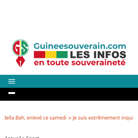
h, enlevé ce samedi :« Je suis extrêmement inquiète pour lu