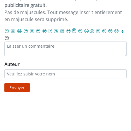
publicitaire gratuit.
Pas de majuscules. Tout message inscrit entièrement
en majuscule sera supprimé.
😊
😁
😂
😍
☹️
😎
🤓
🥺
😘
😅
🧐
😇
😌
🤩
🤯
😒
😐
😳
😔
🌷
😊
Auteur
Envoyer