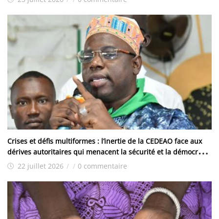
Crises et défis multiformes : l’inertie de la CEDEAO face aux
dérives autoritaires qui menacent la sécurité et la démocratie
dans la sous-région
22 juillet 2026
/
/
0 commentaire