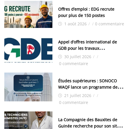
Offres d’emploi : EDG recrute
pour plus de 150 postes
1 août 2026
/
/
0 commentaire
Appel d’offres international de
GDB pour les travaux
d’aménagement de la zone
30 juillet 2026
/
/
industrielle de FANDJE (PAZIF)
0 commentaire
Études supérieures : SONOCO
WAQF lance un programme de
bourses pour la Malaisie
21 juillet 2026
/
/
0 commentaire
La Compagnie des Bauxites de
Guinée recherche pour son site