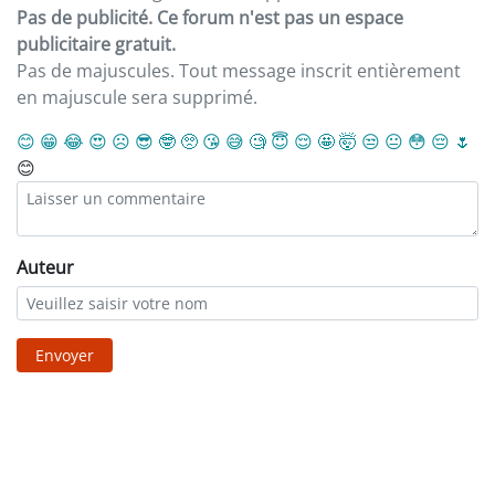
Pas de publicité. Ce forum n'est pas un espace
publicitaire gratuit.
Pas de majuscules. Tout message inscrit entièrement
en majuscule sera supprimé.
😊
😁
😂
😍
☹️
😎
🤓
🥺
😘
😅
🧐
😇
😌
🤩
🤯
😒
😐
😳
😔
🌷
😊
Auteur
Envoyer