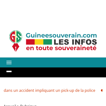
ccident impliquant un pick-up de la police
Guinée : ve