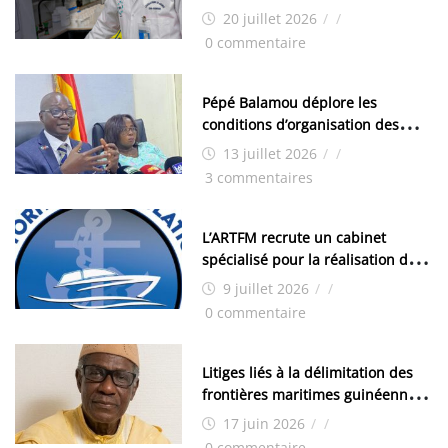
de Kamsar des techniciens
20 juillet 2026
/
/
chimistes (H/F)
0 commentaire
Pépé Balamou déplore les
conditions d’organisation des
examens nationaux : « Si ce sont
13 juillet 2026
/
/
les élections, on trouve tous les
3 commentaires
moyens logistiques »
L’ARTFM recrute un cabinet
spécialisé pour la réalisation des
études techniques
9 juillet 2026
/
/
0 commentaire
Litiges liés à la délimitation des
frontières maritimes guinéennes:
Idrissa Chérif écrit au ministre
17 juin 2026
/
/
des Hydrocarbures
0 commentaire