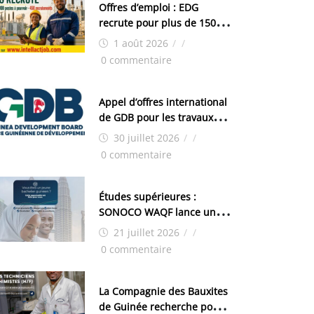
Offres d’emploi : EDG
recrute pour plus de 150
postes
1 août 2026
/
/
0 commentaire
Appel d’offres international
de GDB pour les travaux
d’aménagement de la zone
30 juillet 2026
/
/
industrielle de FANDJE
0 commentaire
(PAZIF)
Études supérieures :
SONOCO WAQF lance un
programme de bourses
21 juillet 2026
/
/
pour la Malaisie
0 commentaire
La Compagnie des Bauxites
de Guinée recherche pour