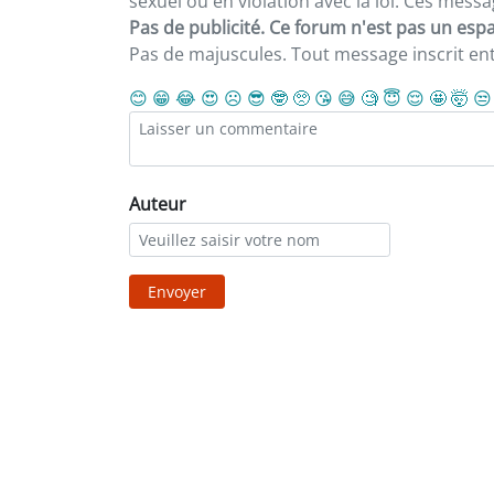
sexuel ou en violation avec la loi. Ces mes
Pas de publicité. Ce forum n'est pas un espac
Pas de majuscules. Tout message inscrit e
😊
😁
😂
😍
☹️
😎
🤓
🥺
😘
😅
🧐
😇
😌
🤩
🤯
😒
Auteur
Envoyer