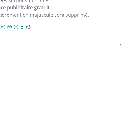
sages seront supprimés.
e publicitaire gratuit.
ntièrement en majuscule sera supprimé.
😐
😳
😔
🌷
😊