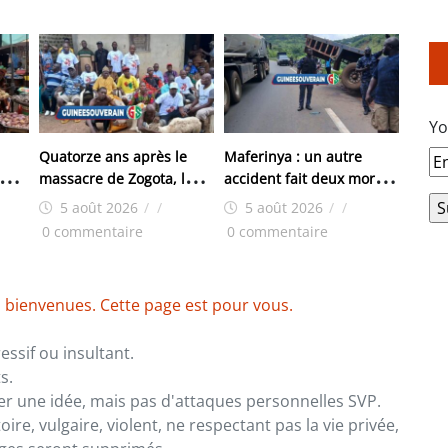
Yo
Quatorze ans après le
Maferinya : un autre
 cœur
massacre de Zogota, les
accident fait deux morts à
hé
familles des victimes
Yoroyah
5 août 2026
/
/
5 août 2026
/
/
réclament toujours
0 commentaire
0 commentaire
justice
 bienvenues. Cette page est pour vous.
ssif ou insultant.
s.
er une idée, mais pas d'attaques personnelles SVP.
re, vulgaire, violent, ne respectant pas la vie privée,