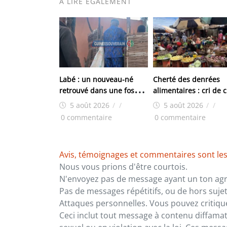
À LIRE ÉGALEMENT
Labé : un nouveau-né
Cherté des denrées
retrouvé dans une fosse
alimentaires : cri de
septique à Doghora
des femmes du marc
5 août 2026
/
/
5 août 2026
/
/
de Yembeya
0 commentaire
0 commentaire
Avis, témoignages et commentaires sont les
Nous vous prions d'être courtois.
N'envoyez pas de message ayant un ton agre
Pas de messages répétitifs, ou de hors sujet
Attaques personnelles. Vous pouvez critiqu
Ceci inclut tout message à contenu diffamatoi