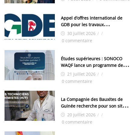
Appel d’offres international de
GDB pour les travaux
d’aménagement de la zone
30 juillet 2026
/
/
industrielle de FANDJE (PAZIF)
0 commentaire
Études supérieures : SONOCO
WAQF lance un programme de
bourses pour la Malaisie
21 juillet 2026
/
/
0 commentaire
La Compagnie des Bauxites de
Guinée recherche pour son site
de Kamsar des techniciens
20 juillet 2026
/
/
chimistes (H/F)
0 commentaire