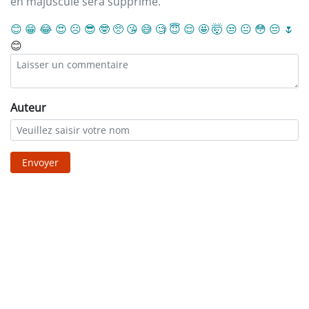
en majuscule sera supprimé.
😊
😁
😂
😍
☹️
😎
🤓
🥺
😘
😅
🧐
😇
😌
🤩
🤯
😒
😐
😳
😔
🌷
😊
Auteur
Envoyer