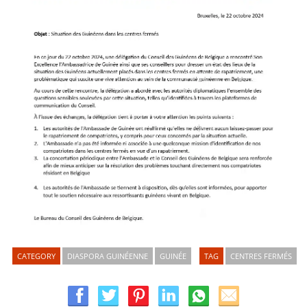
CATEGORY
DIASPORA GUINÉENNE
GUINÉE
TAG
CENTRES FERMÉS