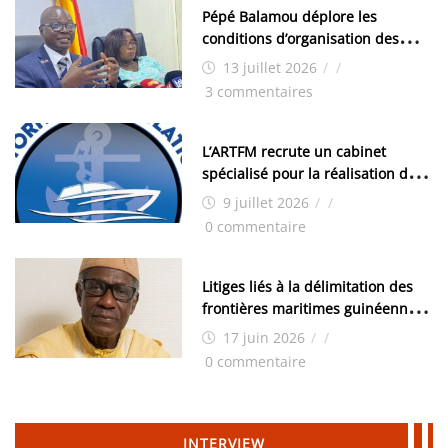
Pépé Balamou déplore les
conditions d’organisation des
examens nationaux : « Si ce sont
13 juillet 2026
/
/
les élections, on trouve tous les
3 commentaires
moyens logistiques »
L’ARTFM recrute un cabinet
spécialisé pour la réalisation des
études techniques
9 juillet 2026
/
/
0 commentaire
Litiges liés à la délimitation des
frontières maritimes guinéennes:
Idrissa Chérif écrit au ministre
17 juin 2026
/
/
des Hydrocarbures
0 commentaire
INTERVIEW