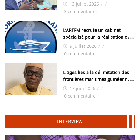
examens nationaux : « Si ce sont
13 juillet 2026
/
/
les élections, on trouve tous les
3 commentaires
moyens logistiques »
L’ARTFM recrute un cabinet
spécialisé pour la réalisation des
études techniques
9 juillet 2026
/
/
0 commentaire
Litiges liés à la délimitation des
frontières maritimes guinéennes:
Idrissa Chérif écrit au ministre
17 juin 2026
/
/
des Hydrocarbures
0 commentaire
INTERVIEW