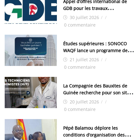
Appel d’offres international de
GDB pour les travaux
d’aménagement de la zone
30 juillet 2026
/
/
industrielle de FANDJE (PAZIF)
0 commentaire
Études supérieures : SONOCO
WAQF lance un programme de
bourses pour la Malaisie
21 juillet 2026
/
/
0 commentaire
La Compagnie des Bauxites de
Guinée recherche pour son site
de Kamsar des techniciens
20 juillet 2026
/
/
chimistes (H/F)
0 commentaire
Pépé Balamou déplore les
conditions d’organisation des