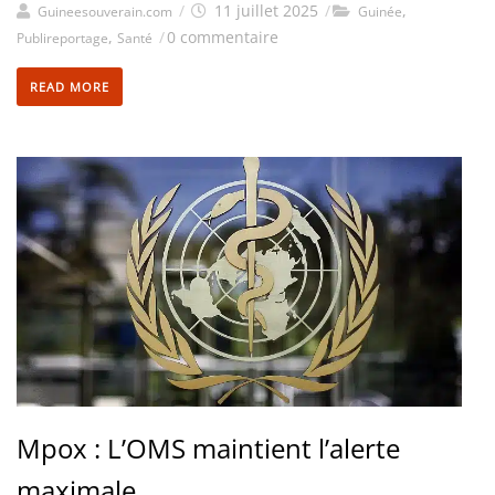
/
11 juillet 2025
/
,
Guineesouverain.com
Guinée
,
/
0 commentaire
Publireportage
Santé
READ MORE
Mpox : L’OMS maintient l’alerte
maximale...