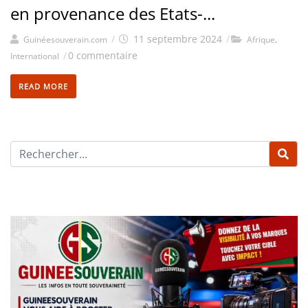
en provenance des Etats-...
/
11 septembre 2024
/
,
Guinéesouverain.com
Afrique
/
0 commentaire
International
READ MORE