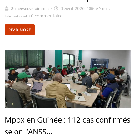
/
3 avril 2026
/
,
Guinéesouverain.com
Afrique
/
0 commentaire
International
READ MORE
Mpox en Guinée : 112 cas confirmés
selon l’ANSS...