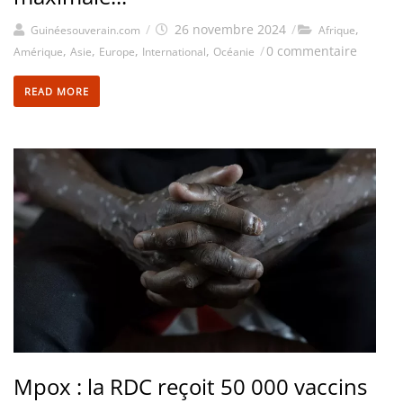
/
26 novembre 2024
/
,
Guinéesouverain.com
Afrique
,
,
,
,
/
0 commentaire
Amérique
Asie
Europe
International
Océanie
READ MORE
Mpox : la RDC reçoit 50 000 vaccins