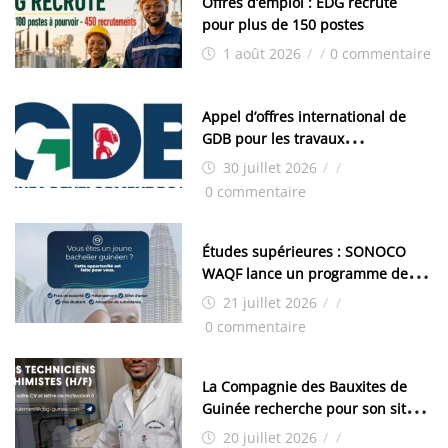
Offres d’emploi : EDG recrute
pour plus de 150 postes
1 août 2026
/
/
0 commentaire
Appel d’offres international de
GDB pour les travaux
d’aménagement de la zone
30 juillet 2026
/
/
industrielle de FANDJE (PAZIF)
0 commentaire
Études supérieures : SONOCO
WAQF lance un programme de
bourses pour la Malaisie
21 juillet 2026
/
/
0 commentaire
La Compagnie des Bauxites de
Guinée recherche pour son site
de Kamsar des techniciens
20 juillet 2026
/
/