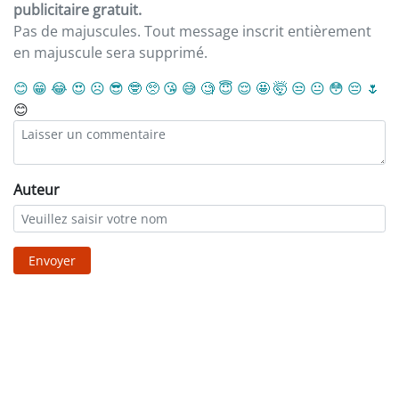
publicitaire gratuit.
Pas de majuscules. Tout message inscrit entièrement
en majuscule sera supprimé.
😊
😁
😂
😍
☹️
😎
🤓
🥺
😘
😅
🧐
😇
😌
🤩
🤯
😒
😐
😳
😔
🌷
😊
Auteur
Envoyer