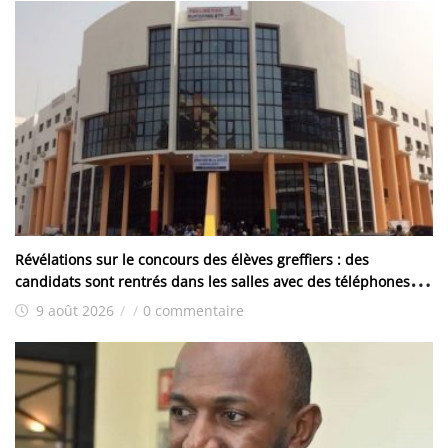
Révélations sur le concours des élèves greffiers : des
candidats sont rentrés dans les salles avec des téléphones et
d’autres ont reçu les traités
9 août 2026
/
/
0 commentaire