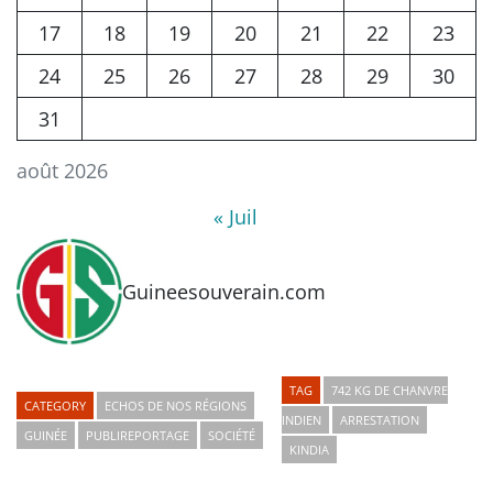
17
18
19
20
21
22
23
24
25
26
27
28
29
30
31
août 2026
« Juil
Guineesouverain.com
TAG
742 KG DE CHANVRE
CATEGORY
ECHOS DE NOS RÉGIONS
INDIEN
ARRESTATION
GUINÉE
PUBLIREPORTAGE
SOCIÉTÉ
KINDIA