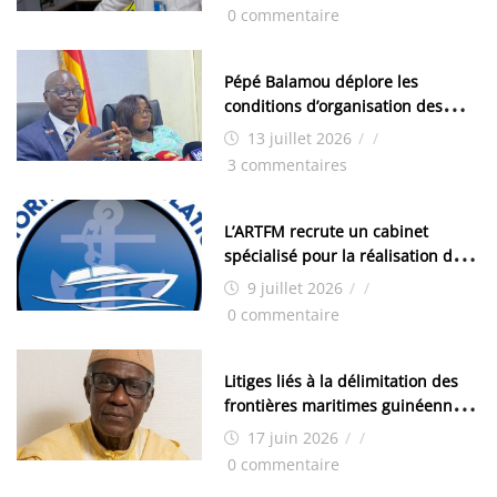
chimistes (H/F)
0 commentaire
Pépé Balamou déplore les
conditions d’organisation des
examens nationaux : « Si ce sont
13 juillet 2026
/
/
les élections, on trouve tous les
3 commentaires
moyens logistiques »
L’ARTFM recrute un cabinet
spécialisé pour la réalisation des
études techniques
9 juillet 2026
/
/
0 commentaire
Litiges liés à la délimitation des
frontières maritimes guinéennes:
Idrissa Chérif écrit au ministre
17 juin 2026
/
/
des Hydrocarbures
0 commentaire