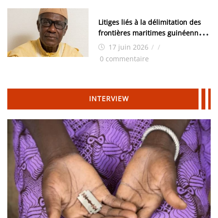
Litiges liés à la délimitation des
frontières maritimes guinéennes:
Idrissa Chérif écrit au ministre
17 juin 2026
/
/
des Hydrocarbures
0 commentaire
INTERVIEW