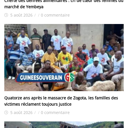
Cherté des denrées alimentaires : cri de cœur des femmes du
marché de Yembeya
5 août 2026
/
/
0 commentaire
Quatorze ans après le massacre de Zogota, les familles des
victimes réclament toujours justice
5 août 2026
/
/
0 commentaire