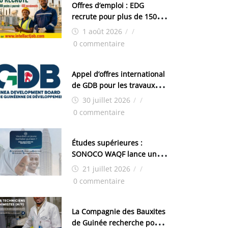
Offres d’emploi : EDG
recrute pour plus de 150
postes
1 août 2026
/
/
0 commentaire
Appel d’offres international
de GDB pour les travaux
d’aménagement de la zone
30 juillet 2026
/
/
industrielle de FANDJE
0 commentaire
(PAZIF)
Études supérieures :
SONOCO WAQF lance un
programme de bourses
21 juillet 2026
/
/
pour la Malaisie
0 commentaire
La Compagnie des Bauxites
de Guinée recherche pour