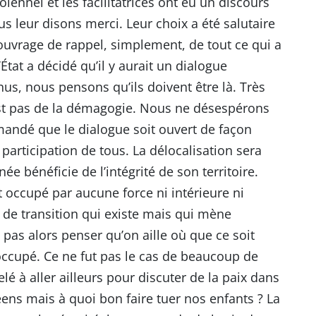
lennel et les facilitatrices ont eu un discours
s leur disons merci. Leur choix a été salutaire
 ouvrage de rappel, simplement, de tout ce qui a
État a décidé qu’il y aurait un dialogue
nus, nous pensons qu’ils doivent être là. Très
st pas de la démagogie. Nous ne désespérons
andé que le dialogue soit ouvert de façon
participation de tous. La délocalisation sera
ée bénéficie de l’intégrité de son territoire.
t occupé par aucune force ni intérieure ni
at de transition qui existe mais qui mène
 pas alors penser qu’on aille où que ce soit
 occupé. Ce ne fut pas le cas de beaucoup de
é à aller ailleurs pour discuter de la paix dans
néens mais à quoi bon faire tuer nos enfants ? La