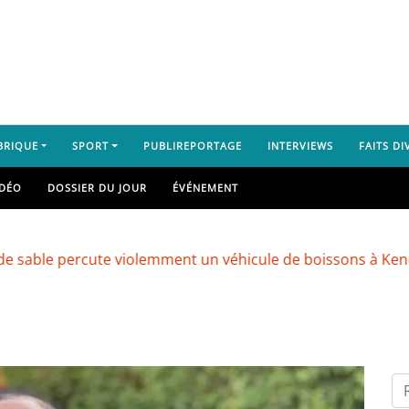
BRIQUE
SPORT
PUBLIREPORTAGE
INTERVIEWS
FAITS DI
IDÉO
DOSSIER DU JOUR
ÉVÉNEMENT
ercute violemment un véhicule de boissons à Kenendé