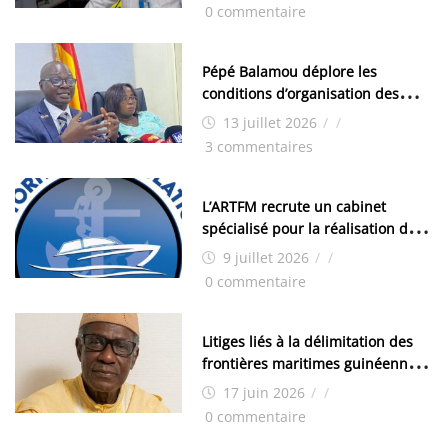
chimistes (H/F)
0 commentaire
Pépé Balamou déplore les
conditions d’organisation des
examens nationaux : « Si ce sont
13 juillet 2026
/
/
les élections, on trouve tous les
3 commentaires
moyens logistiques »
L’ARTFM recrute un cabinet
spécialisé pour la réalisation des
études techniques
9 juillet 2026
/
/
0 commentaire
Litiges liés à la délimitation des
frontières maritimes guinéennes:
Idrissa Chérif écrit au ministre
17 juin 2026
/
/
des Hydrocarbures
0 commentaire