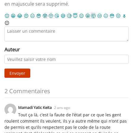
en majuscule sera supprimé.
😊
😁
😂
😍
☹️
😎
🤓
🥺
😘
😅
🧐
😇
😌
🤩
🤯
😒
😐
😳
😔
🌷
😊
Auteur
Envoyer
2 Commentaires
Mamadi Yatic Keita
2 ans ago
Tout ça là, c’est la faute de l’état par ce que les gent
roulent comment ils veulent, ils y a autre même qui n’ont pas
de permis et qu’ils respectent pas le code de la route