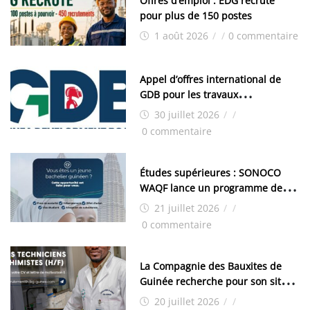
Offres d’emploi : EDG recrute
pour plus de 150 postes
1 août 2026
/
/
0 commentaire
Appel d’offres international de
GDB pour les travaux
d’aménagement de la zone
30 juillet 2026
/
/
industrielle de FANDJE (PAZIF)
0 commentaire
Études supérieures : SONOCO
WAQF lance un programme de
bourses pour la Malaisie
21 juillet 2026
/
/
0 commentaire
La Compagnie des Bauxites de
Guinée recherche pour son site
de Kamsar des techniciens
20 juillet 2026
/
/