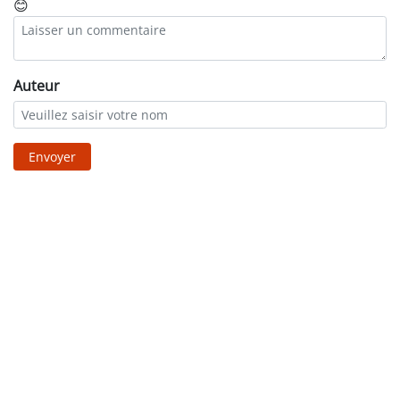
😊
Auteur
Envoyer