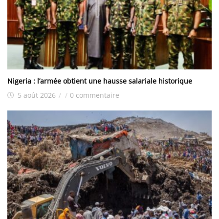
Nigeria : l’armée obtient une hausse salariale historique
5 août 2026
/
/
0 commentaire