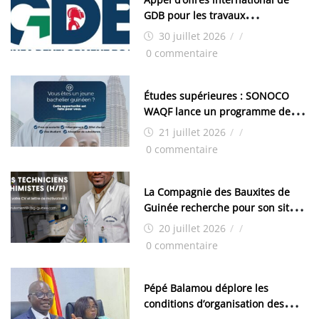
GDB pour les travaux
d’aménagement de la zone
30 juillet 2026
/
/
industrielle de FANDJE (PAZIF)
0 commentaire
Études supérieures : SONOCO
WAQF lance un programme de
bourses pour la Malaisie
21 juillet 2026
/
/
0 commentaire
La Compagnie des Bauxites de
Guinée recherche pour son site
de Kamsar des techniciens
20 juillet 2026
/
/
chimistes (H/F)
0 commentaire
Pépé Balamou déplore les
conditions d’organisation des