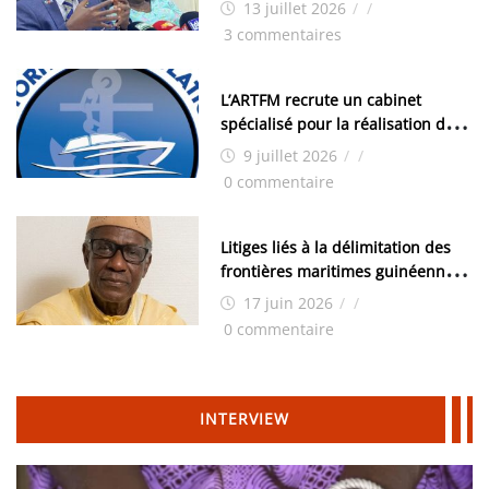
examens nationaux : « Si ce sont
13 juillet 2026
/
/
les élections, on trouve tous les
3 commentaires
moyens logistiques »
L’ARTFM recrute un cabinet
spécialisé pour la réalisation des
études techniques
9 juillet 2026
/
/
0 commentaire
Litiges liés à la délimitation des
frontières maritimes guinéennes:
Idrissa Chérif écrit au ministre
17 juin 2026
/
/
des Hydrocarbures
0 commentaire
INTERVIEW