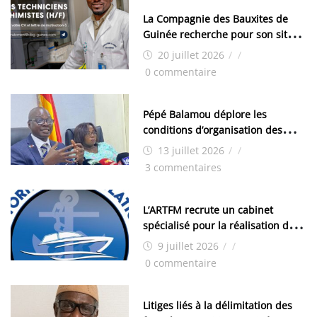
La Compagnie des Bauxites de
Guinée recherche pour son site
de Kamsar des techniciens
20 juillet 2026
/
/
chimistes (H/F)
0 commentaire
Pépé Balamou déplore les
conditions d’organisation des
examens nationaux : « Si ce sont
13 juillet 2026
/
/
les élections, on trouve tous les
3 commentaires
moyens logistiques »
L’ARTFM recrute un cabinet
spécialisé pour la réalisation des
études techniques
9 juillet 2026
/
/
0 commentaire
Litiges liés à la délimitation des