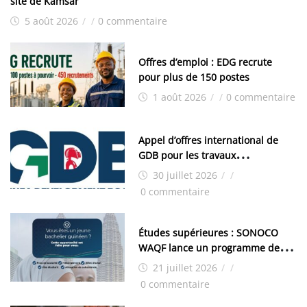
site de Kamsar
5 août 2026
/
/
0 commentaire
Offres d’emploi : EDG recrute
pour plus de 150 postes
1 août 2026
/
/
0 commentaire
Appel d’offres international de
GDB pour les travaux
d’aménagement de la zone
30 juillet 2026
/
/
industrielle de FANDJE (PAZIF)
0 commentaire
Études supérieures : SONOCO
WAQF lance un programme de
bourses pour la Malaisie
21 juillet 2026
/
/
0 commentaire