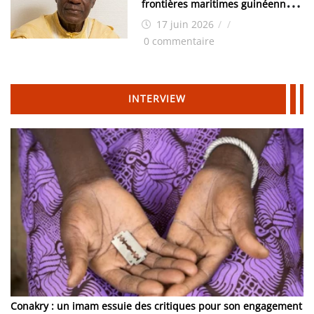
frontières maritimes guinéennes:
Idrissa Chérif écrit au ministre
17 juin 2026
/
/
des Hydrocarbures
0 commentaire
INTERVIEW
Conakry : un imam essuie des critiques pour son engagement