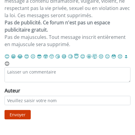
message à contenu diffamatoire, vulgaire, violent, ne
respectant pas la vie privée, sexuel ou en violation avec
la loi. Ces messages seront supprimés.
Pas de publicité. Ce forum n'est pas un espace
publicitaire gratuit.
Pas de majuscules. Tout message inscrit entièrement
en majuscule sera supprimé.
😊
😁
😂
😍
☹️
😎
🤓
🥺
😘
😅
🧐
😇
😌
🤩
🤯
😒
😐
😳
😔
🌷
😊
Auteur
Envoyer