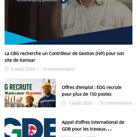
La CBG recherche un Contrôleur de Gestion (H/F) pour son
site de Kamsar
5 août 2026
/
/
0 commentaire
Offres d’emploi : EDG recrute
pour plus de 150 postes
1 août 2026
/
/
0 commentaire
Appel d’offres international de
GDB pour les travaux
d’aménagement de la zone