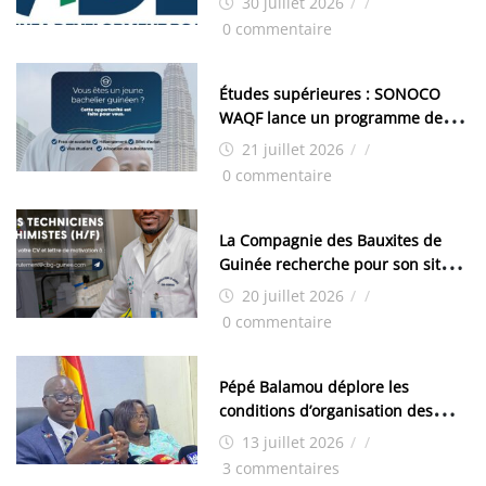
30 juillet 2026
/
/
industrielle de FANDJE (PAZIF)
0 commentaire
Études supérieures : SONOCO
WAQF lance un programme de
bourses pour la Malaisie
21 juillet 2026
/
/
0 commentaire
La Compagnie des Bauxites de
Guinée recherche pour son site
de Kamsar des techniciens
20 juillet 2026
/
/
chimistes (H/F)
0 commentaire
Pépé Balamou déplore les
conditions d’organisation des
examens nationaux : « Si ce sont
13 juillet 2026
/
/
les élections, on trouve tous les
3 commentaires
moyens logistiques »