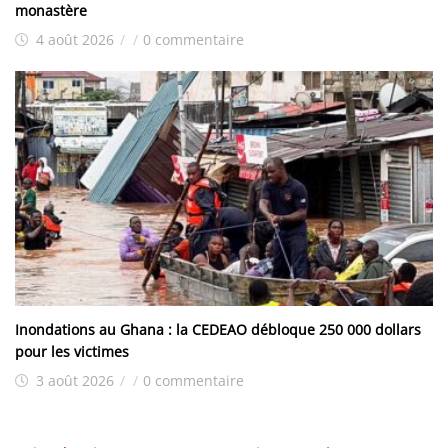
monastère
4 août 2026
/
/
0 commentaire
Inondations au Ghana : la CEDEAO débloque 250 000 dollars
pour les victimes
3 août 2026
/
/
0 commentaire