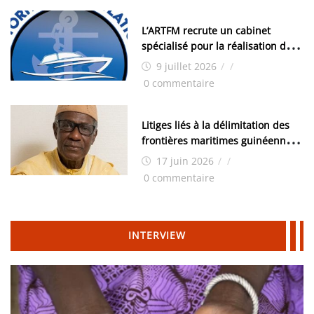
L’ARTFM recrute un cabinet
spécialisé pour la réalisation des
études techniques
9 juillet 2026
/
/
0 commentaire
Litiges liés à la délimitation des
frontières maritimes guinéennes:
Idrissa Chérif écrit au ministre
17 juin 2026
/
/
des Hydrocarbures
0 commentaire
INTERVIEW