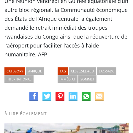
Une réunion vendredi en Guinée équatoriale d’un
autre bloc régional, la Communauté économique
des États de l’Afrique centrale, a également
demandé le retrait immédiat des troupes
rwandaises du Congo ainsi que la réouverture de
l’aéroport pour faciliter l’accès à l’aide
humanitaire. AFP
CATEGORY
AFRIQUE
TAG
CESSEZ-LE-FEU
EAC-SADC
INTERNATIONAL
IMMÉDIAT
SOMMET
À LIRE ÉGALEMENT