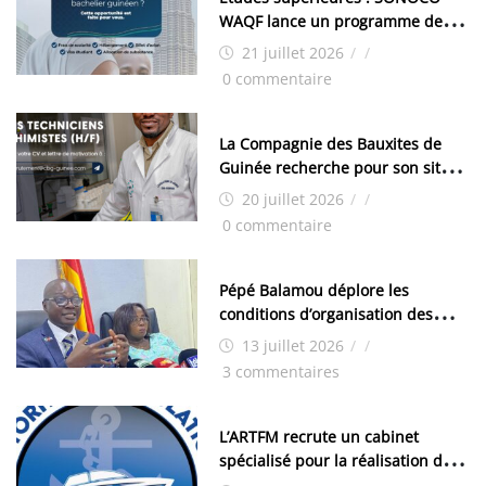
WAQF lance un programme de
bourses pour la Malaisie
21 juillet 2026
/
/
0 commentaire
La Compagnie des Bauxites de
Guinée recherche pour son site
de Kamsar des techniciens
20 juillet 2026
/
/
chimistes (H/F)
0 commentaire
Pépé Balamou déplore les
conditions d’organisation des
examens nationaux : « Si ce sont
13 juillet 2026
/
/
les élections, on trouve tous les
3 commentaires
moyens logistiques »
L’ARTFM recrute un cabinet
spécialisé pour la réalisation des
études techniques