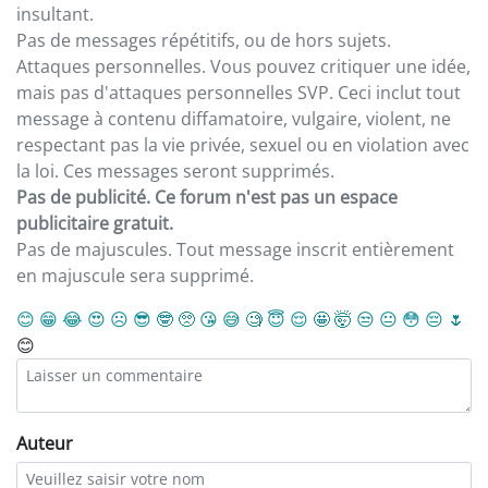
insultant.
Pas de messages répétitifs, ou de hors sujets.
Attaques personnelles. Vous pouvez critiquer une idée,
mais pas d'attaques personnelles SVP. Ceci inclut tout
message à contenu diffamatoire, vulgaire, violent, ne
respectant pas la vie privée, sexuel ou en violation avec
la loi. Ces messages seront supprimés.
Pas de publicité. Ce forum n'est pas un espace
publicitaire gratuit.
Pas de majuscules. Tout message inscrit entièrement
en majuscule sera supprimé.
😊
😁
😂
😍
☹️
😎
🤓
🥺
😘
😅
🧐
😇
😌
🤩
🤯
😒
😐
😳
😔
🌷
😊
Auteur