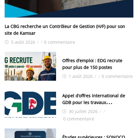
La CBG recherche un Contrôleur de Gestion (H/F) pour son
site de Kamsar
5 août 2026
/
/
0 commentaire
Offres d’emploi : EDG recrute
pour plus de 150 postes
1 août 2026
/
/
0 commentaire
Appel d’offres international de
GDB pour les travaux
d’aménagement de la zone
30 juillet 2026
/
/
industrielle de FANDJE (PAZIF)
0 commentaire
Études supérieures : SONOCO