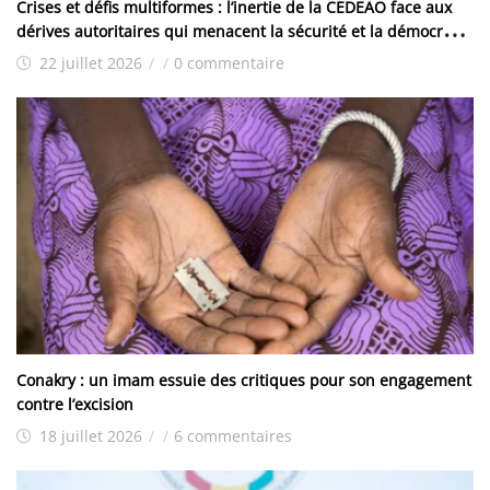
Crises et défis multiformes : l’inertie de la CEDEAO face aux
dérives autoritaires qui menacent la sécurité et la démocratie
dans la sous-région
22 juillet 2026
/
/
0 commentaire
Conakry : un imam essuie des critiques pour son engagement
contre l’excision
18 juillet 2026
/
/
6 commentaires