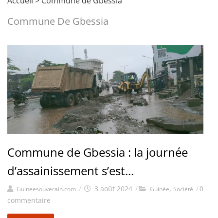
Accueil
>
Commune de Gbessia
Commune De Gbessia
Commune de Gbessia : la journée
d’assainissement s’est...
/
3 août 2024
/
,
/
0
Guineesouverain.com
Guinée
Société
commentaire