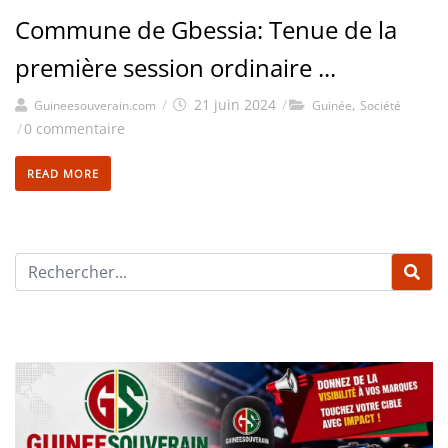
Commune de Gbessia: Tenue de la
première session ordinaire ...
/
21 juin 2024
/
,
Guineesouverain.com
Guinée
Société
/
0 commentaire
READ MORE