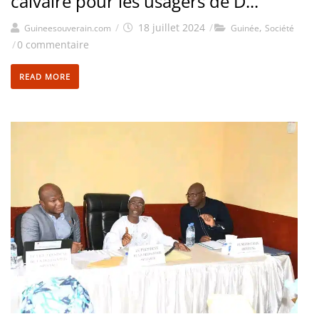
calvaire pour les usagers de D...
/
18 juillet 2024
/
,
Guineesouverain.com
Guinée
Société
/
0 commentaire
READ MORE