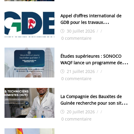
Appel d’offres international de
GDB pour les travaux
d’aménagement de la zone
30 juillet 2026
/
/
industrielle de FANDJE (PAZIF)
0 commentaire
Études supérieures : SONOCO
WAQF lance un programme de
bourses pour la Malaisie
21 juillet 2026
/
/
0 commentaire
La Compagnie des Bauxites de
Guinée recherche pour son site
de Kamsar des techniciens
20 juillet 2026
/
/
chimistes (H/F)
0 commentaire