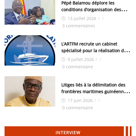
Pépé Balamou déplore les
conditions d’organisation des
examens nationaux : « Si ce sont
13 juillet 2026
/
/
les élections, on trouve tous les
3 commentaires
moyens logistiques »
L’ARTFM recrute un cabinet
spécialisé pour la réalisation des
études techniques
9 juillet 2026
/
/
0 commentaire
Litiges liés à la délimitation des
frontières maritimes guinéennes:
Idrissa Chérif écrit au ministre
17 juin 2026
/
/
des Hydrocarbures
0 commentaire
INTERVIEW