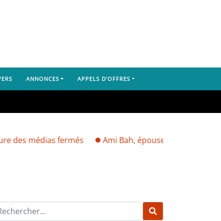
VERS
ANNONCES
APPELS D’OFFRES
médias fermés
Ami Bah, épouse de Bella Bah, enlevé ce 