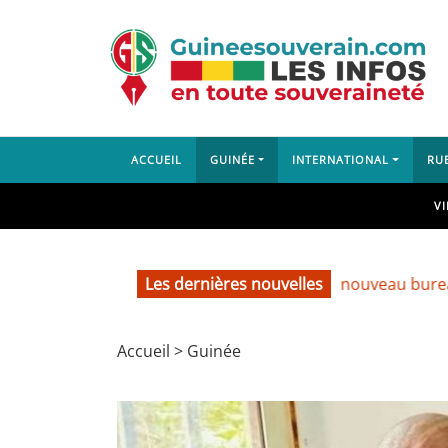
ACCUEIL
GUINÉE
INTERNATIONAL
RU
V
Les dernières nouvelles
Installation du nouveau bureau du SP
Accueil
>
Guinée