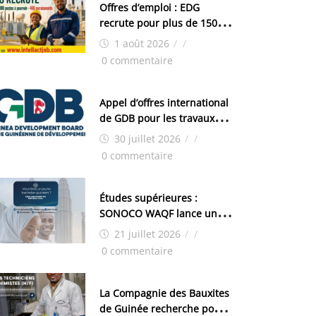
Offres d’emploi : EDG
recrute pour plus de 150
postes
1 août 2026
/
/
0 commentaire
Appel d’offres international
de GDB pour les travaux
d’aménagement de la zone
30 juillet 2026
/
/
industrielle de FANDJE
0 commentaire
(PAZIF)
Études supérieures :
SONOCO WAQF lance un
programme de bourses
21 juillet 2026
/
/
pour la Malaisie
0 commentaire
La Compagnie des Bauxites
de Guinée recherche pour