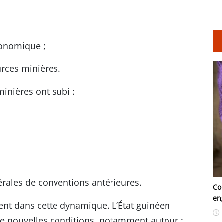
conomique ;
urces minières.
minières ont subi :
érales de conventions antérieures.
Co
en
ment dans cette dynamique. L’État guinéen
e nouvelles conditions, notamment autour :