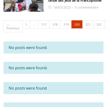
tenue des Jeux de la Francophonie
18/05/2023
/
0 commentaire
←
1
…
317
318
319
320
321
322
Previous
No posts were found.
No posts were found.
No posts were found.