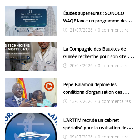
(PAZIF)
Études supérieures : SONOCO
WAQF lance un programme de
bourses pour la Malaisie
21/07/2026
/
0 commentaire
La Compagnie des Bauxites de
Guinée recherche pour son site de
Kamsar des techniciens chimistes
20/07/2026
/
0 commentaire
(H/F)
Pépé Balamou déplore les
conditions d’organisation des
examens nationaux : « Si ce sont
13/07/2026
/
3 commentaires
les élections, on trouve tous les
moyens logistiques »
L’ARTFM recrute un cabinet
spécialisé pour la réalisation des
études techniques
09/07/2026
/
0 commentaire