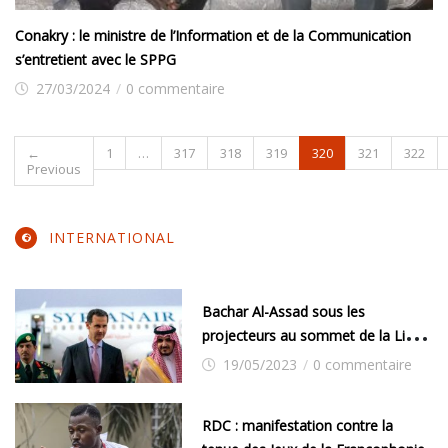
Conakry : le ministre de l’Information et de la Communication
s’entretient avec le SPPG
27/03/2024
/
0 commentaire
←
1
…
317
318
319
320
321
322
Previous
INTERNATIONAL
Bachar Al-Assad sous les
projecteurs au sommet de la Ligue
arabe
19/05/2023
/
0 commentaire
RDC : manifestation contre la