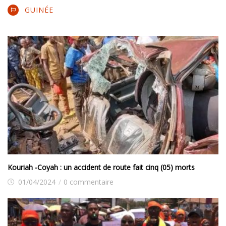
GUINÉE
Kouriah -Coyah : un accident de route fait cinq (05) morts
01/04/2024
/
0 commentaire