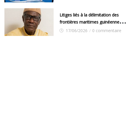
Litiges liés à la délimitation des
frontières maritimes guinéennes:
Idrissa Chérif écrit au ministre des
17/06/2026
/
0 commentaire
Hydrocarbures