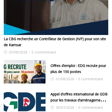
La CBG recherche un Contrôleur de Gestion (H/F) pour son site
de Kamsar
05/08/2026
/
0 commentaire
Offres d’emploi : EDG recrute pour
plus de 150 postes
01/08/2026
/
0 commentaire
Appel d’offres international de GDB
pour les travaux d’aménagement
de la zone industrielle de FANDJE
30/07/2026
/
0 commentaire