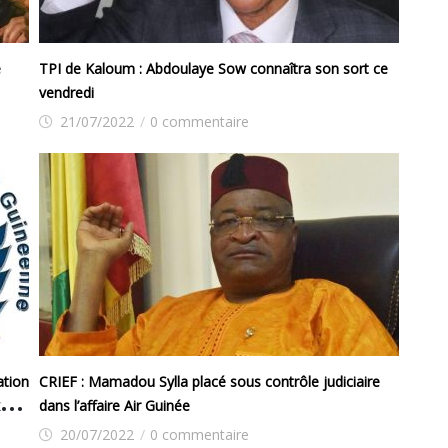
e
TPI de Kaloum : Abdoulaye Sow connaîtra son sort ce
vendredi
21/07/2022
/
0 commentaire
ation
CRIEF : Mamadou Sylla placé sous contrôle judiciaire
dans l’affaire Air Guinée
20/07/2022
/
0 commentaire