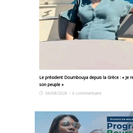
f de notre pays et de
Guéckédou : le Bloc Libéral dénonce l’arrestatio
06/08/2026
/
0 commentaire