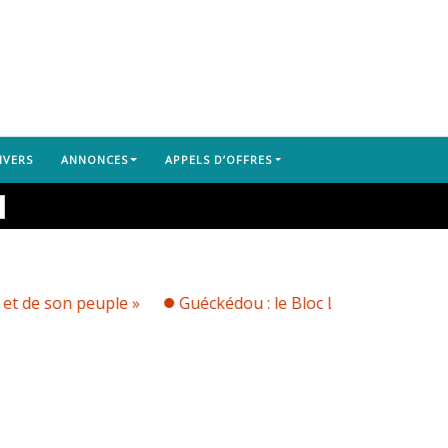
IVERS
ANNONCES
APPELS D’OFFRES
le »
Guéckédou : le Bloc Libéral dénonce l’arrestation d