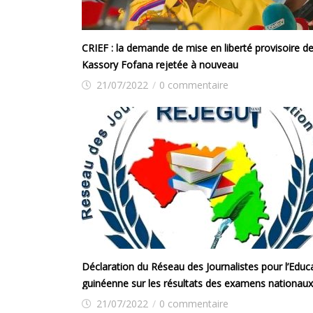
CRIEF : la demande de mise en liberté provisoire d
Kassory Fofana rejetée à nouveau
21/07/2022
/
0 commentaire
Déclaration du Réseau des Journalistes pour l’Educ
guinéenne sur les résultats des examens nationaux
session 2022
21/07/2022
/
0 commentaire