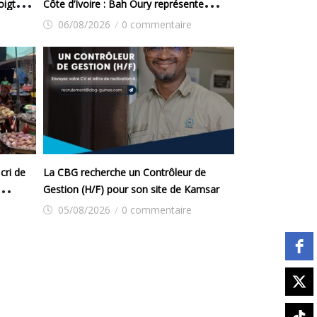
oigt
Côte d’Ivoire : Bah Oury représente
e laxisme
Mamadi Doumbouya
06/08/2026
/
0 commentaire
cri de
La CBG recherche un Contrôleur de
Gestion (H/F) pour son site de Kamsar
05/08/2026
/
0 commentaire