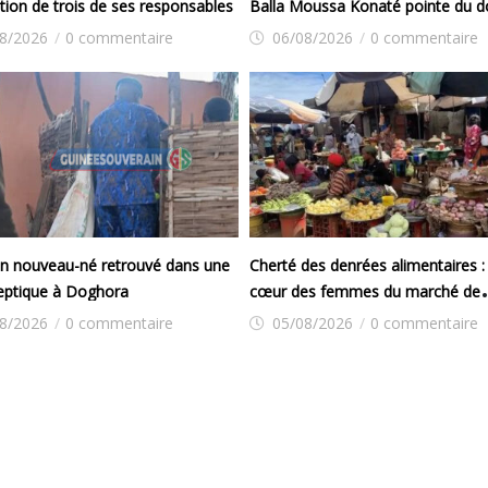
ation de trois de ses responsables
Balla Moussa Konaté pointe du d
l’indiscipline des conducteurs et l
8/2026
/
0 commentaire
06/08/2026
/
0 commentaire
des autorités
un nouveau-né retrouvé dans une
Cherté des denrées alimentaires : 
eptique à Doghora
cœur des femmes du marché de
Yembeya
8/2026
/
0 commentaire
05/08/2026
/
0 commentaire