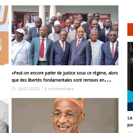
«Peut-on encore parler de justice sous ce régime, alors
que des libertés fondamentales sont remises en
cause»?, s’interroge l’ANAD
20/07/2022
/
0 commentaire
La
po