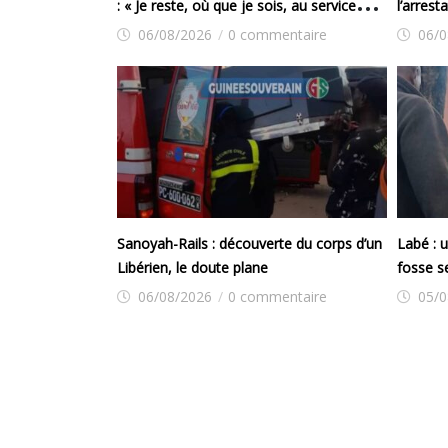
: « Je reste, où que je sois, au service
l’arrest
exclusif de notre pays et de son peuple »
06/08/2026
/
0 commentaire
06/0
Sanoyah-Rails : découverte du corps d’un
Labé : 
Libérien, le doute plane
fosse s
06/08/2026
/
0 commentaire
05/0