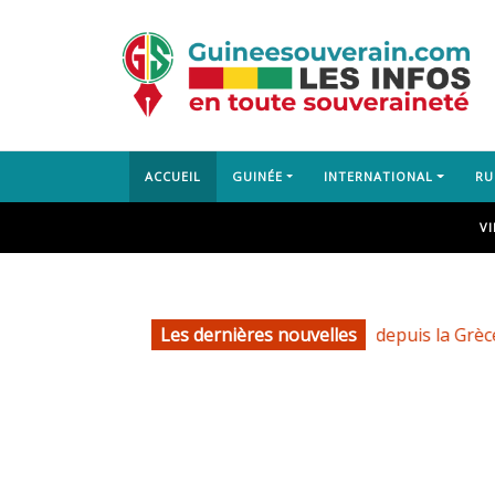
ACCUEIL
GUINÉE
INTERNATIONAL
RU
V
Le président Doumbouya depuis la Grèce : « Je reste, où 
Les dernières nouvelles